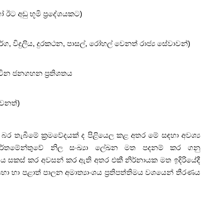
 අඩු භූමි ප්‍රදේශයකට)
ග, විදුලිය, දුරකථන, පාසල්, රෝහල් වෙනත් රාජ්‍ය සේවාවන්)
ටින ජනගහන ප්‍රතිශතය
වෙනත්)
 බර තැබීමේ ක්‍රමවේදයක් ද පිළියෙල කළ අතර මේ සඳහා අවශ්‍ය
ර්තමේන්තුවේ නිල සංඛ්‍යා ලේඛන මත පදනම් කර ගනු
ිය සකස් කර අවසන් කර ඇති අතර එකී නිර්නායක මත ඉදිරියේදී
ා හා පළාත් පාලන අමාත්‍යාංශය ප්‍රතිපත්තිමය වශයෙන් තීරණය