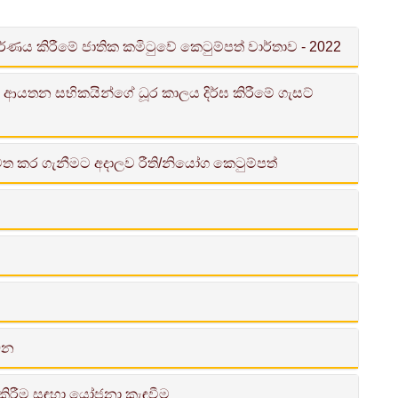
ණය කිරීමේ ජාතික කමිටුවේ කෙටුම්පත් වාර්තාව - 2022
න ආයතන සභිකයින්ගේ ධූර කාලය දිර්ඝ කිරීමේ ගැසට්
කර ගැනීමට අදාලව රීති/නියෝග කෙටුම්පත්
ත
ිමසීම් (සංශෝධන) පනත
ෝධන
) පනත
කිරීම සඳහා යෝජනා කැඳවීම