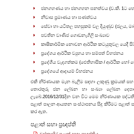
ජනගහණය හා ජනගහන ඝනත්වය (ව.කි. 1ට හෝ ඊට
නිවාස ප්‍රමාණය හා ඝණත්වය
සේවා හා යටිතල පහසුකම් වල දියුණුව (ජලය, මාර්
පවතින වාණිජ ගොඩනැගිලි සංඛ්‍යාව
කෘෂිකාර්මික නොවන ආර්ථීක කටයුතුවල යෙදී සි
ප්‍රදේශය ආර්ථීක ව්‍යුහය හා සම්පත් විභජනය
ප්‍රදේශීය වැදගත්කම (ඓතිහාසික / ආර්ථීක හෝ 
ප්‍රදේශයේ ආදායම් විභජනය
එකී නිර්ණායක මැන බැලීම සඳහා ලකුණු ක්‍රමයක් සහ
තොරතුරු ජන ලේඛන හා සංඛ්‍යා ලේඛන දෙපා
ලැබේ.2016/12/31දින වන විට මෙම නිර්ණායක පද්ධත
පළාත් පාලන ආයතන සංස්ථාපනය සිදු කිරීමට පළාත් සභ
කර ඇත.
පළාත් සභා ප්‍රඥප්ති
බස්නාහිර පළාත් සභා ප්‍රඥප්තිය