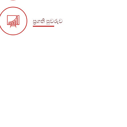
ප්‍රගති පුවරුව