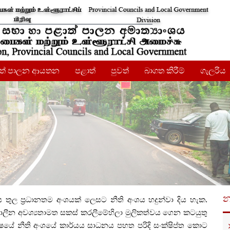
ාත් පාලන ආයතන
පළාත්
පුවත්
බාගත කිරීම්
ගැලරිය
න
 තුල ප්‍රධානතම අංශයක් ලෙසට නීති අංශය හදුන්වා දිය හැක.
කාලීන අවශ්‍යතාමත සකස් කරලීමේහිලා මුලිකත්වය ගෙන කටයුතු
්ෂයේ නීති අංශයේ කාර්යය සාධන‍ය පහත පරිදි සංක්ෂිප්ත කොට