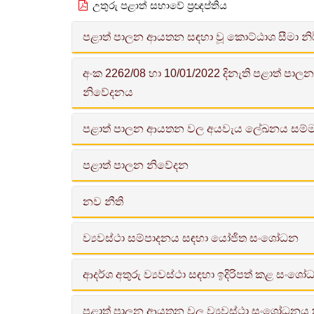
උතුරු පළාත් සභාවේ ප්‍රඥප්තිය
පළාත් පාලන ආයතන සඳහා වූ කොට්ඨාශ සීමා නිර්
අංක 2262/08 හා 10/01/2022 දිනැති පළාත් පාල
Download
නිවේදනය
පළාත් පාලන ආයතන වල අයවැය ලේඛනය සම්මත 
English
Sinhala
පළාත් පාලන නිවේදන
බාගත කරන්න
Tamil
නව නීති
252 වන අධිකාරය වූ මහා නගර සභා ආඥාපන
255 වන අධිකාරය වූ නගර සභා ආඥාපනත
ව්‍යවස්ථා සම්පාදනය සඳහා යෝජිත සංශෝධන
2016 අංක 1 දරන පළාත් පාලන ආයතන ඡන්ද ව
1987 අංක 15 දරන ප්‍රාදේශීය සභා පනත
[PDF - 52 KB]
ආදර්ශ අතුරු ව්‍යවස්ථා සඳහා ඉදිරිපත් කළ සංශ
මහ නගර සභා ආඥාපනත (252 පරිච්ඡේදය)
පළාත් පාලන ආයතන ඡන්ද විමසීම් (සංශෝධන
1 කොටස (පිටුව 1 සිට 35 දක්වා)
සිංහල
පළාත් පාලන ආයතන වල ව්‍යවස්ථා සංශෝධනය 
නගර සභා ආදර්ශ අතුරු ව්‍යවස්ථා