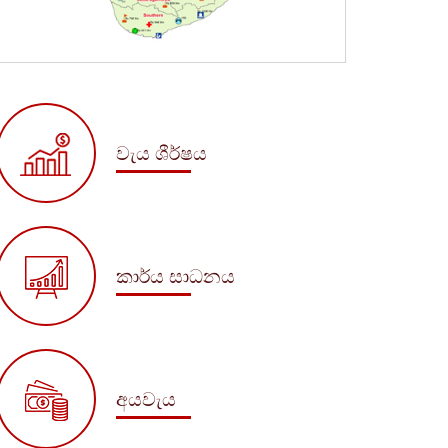
වැය ශීර්ෂය
කාර්ය සාධනය
අයවැය