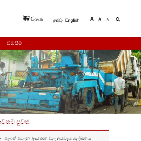
தமிழ்
English
විමසීම්
වතම පුවත්
පළාත් පාලන ආයතන වල අයවැය ලේඛනය