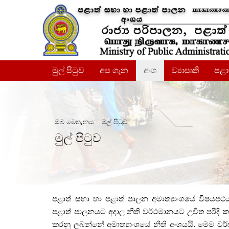
මුල් පිටුව
අප ගැන
අංශ
ව්‍යාපෘති
පළ
ඔබ මෙතැනය:
මුල් පිටුව
මුල් පිටුව
පළාත් සභා හා පළාත් පාලන අමාත්‍යාංශයේ විෂයපථය
පළාත් පාලනයට අදාල නීති වර්ථමානයට උචිත පරිදි 
කරනු ලබන්නේ අමාත්‍යාංශයේ නීති අංශයයි. මෙම වර