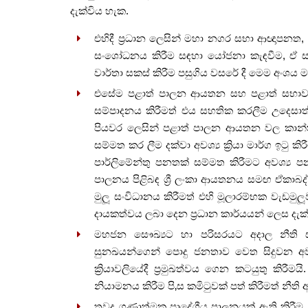
දැක්විය හැක.
එහිදී ප්‍රධාන ලෙසින් මහා නගර සභා ආඥාපනත
සංශෝධනය කිරීම සඳහා යෝජනා කැඳවීම, ඒ සඳහා
වාර්තා සකස් කිරීම පසුගිය වසරේ දී මෙම අංශය ම
එසේම පළාත් පාලන ආයතන සහ පළාත් සභාවල කා
සම්පාදනය කිරීමත් එය සහතික කරලීම උදෙසාත්
පියවර ලෙසින් පළාත් පාලන ආයතන වල කාන්තා
සම්මත කර ලීම දක්වා අවශ්‍ය ක්‍රියා මාර්ග ඉ‍ට
පාර්ලිමේන්තු පනතක් සම්මත කිරීමට අවශ්‍ය ප
පාලනය පිළිබඳ ශ්‍රී ලංකා ආයතනය සමඟ ඒකාබ
මුලූ‍ සංවිධානය කිරීමත් එහි මූලාරම්භක වැඩම
දායකත්වය ලබා දෙන ප්‍රධාන කාර්යයන් ලෙස දැක
මහජන සෞඛ්‍යට හා පරිසරයට අදාල නීති 
සුනඛයන්ගෙන් පොදු ජනතාව වෙත සිදුවන අවහි
ක්‍රියාවලි‍යේදී ප්‍රමුඛත්වය ගෙන කටයුතු කිරී
නියාමනය කිරීම පි‚ස කමිටුවක් පත් කිරීමත් නීති 
තවද ගුණාත්මක ප්‍රා‍දේශීය පාලනයක් ඇති කිරීම