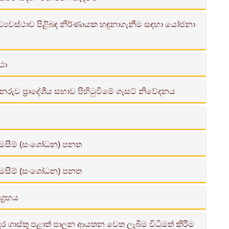
 ව්‍යවස්ථාව පිළිබඳ නිර්ණායක හඳුනාගැනීම සඳහා යෝජනා
විමසීම් (සංශෝධන) පනත
ථා
 විධිවිධාන) පනත
ප්‍රාදේශීය සභාව පිහිටුවීමේ ගැසට් නිවේදනය
ිමසීම් (සංශෝධන) පනත
ිමසීම් (සංශෝධන) පනත
n of Local Government for Legal Reforms has finalized the
ort by 31st August 2016.
්‍රහය
දර ගාස්තු පළාත් පාලන ආයතන වෙත ලැබීම විධිමත් කිරීම
amine the Local Authorities Elections Amendment Bill. The
ෙන් අපේක්ෂිත මෙහෙවර ඒ ආකාරයෙන්ම ඔවුන් වෙත ලගා