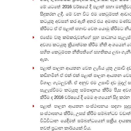
මේ ය‍ටතේ 2016 වර්ෂයේ දී පළාත් සභා මන්ත්‍රීව
සිදුකරන ලදී. මේ වන විට එම කෙටුම්පත් ආචාර 
කටයුතු අවසන් කර ඇති අතර එය අමාත්‍ය මණ්ඩල 
කිරීම‍ට ඒ ඒ පළාත් සභාව වෙත යොමු කිරීමට නි
එසේම වතු කම්කරුවන්ගේ සුභ සාධනය සැලැස්වී
අවශ්‍ය කටයුතු ක්‍රියාත්මක කිරීම නීති අංශයෙ
සහිත කෙටුම්පත නීතිපතිගේ සහතිකය ලබා ගැන
ඇත.
පළාත් පාලන ආයතන වෙත ලැබිය යුතු උසාවි දඩ 
කඩිනමින් ඒ එක් එක් පළාත් පාලන ආයතන වෙත
විශාල ගැටලූ‍වකි. ඒ අනුව එම උසාවි දඩ මුදල
සැලැස්වීමට කටයුතු සම්පාදනය කිරීම පි‚ස අවශ්
කිරීම ද 2016 වර්ෂයේ දී මෙම අංශයෙන් සිදු කරන
පළාත් පාලන ආයතන සංස්ථාපනය සඳහා සුදුස
සංස්ථාපනය කිරීම, උසස් කිරීම සම්බන්ධව වඩාත් පා
විධිවිධාන යෙදීමත් සම්බන්ධයෙන් සක්‍රීය දාය
තවත් ප්‍රධාන කාර්යයක් විය.