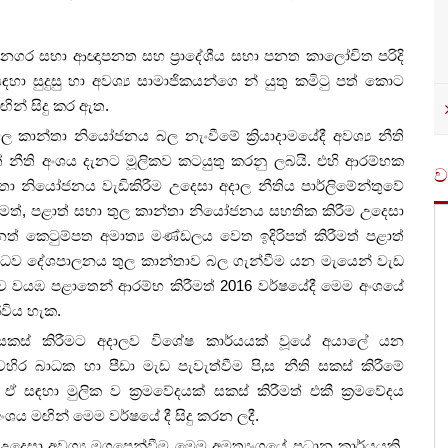
, නගර සභා ආඥාපනත සහ ප්‍රාදේශීය සභා පනත කාලෝචිත පරිදි
 සුදුසු හා අවශ්‍ය සාමාජිකයන්ගෙ න් යුතු කමිටු පත් කොට
ඟින් සිදු කර ඇත.
න්තා නියෝජනය බල නැංවීමේ ක්‍රියාදාමයේදී අවශ්‍ය නීති
 නීති අංශය දැනට මූලිකව කටයුතු කරනු ලබයි. එහි ආරම්භක
ව
 නියෝජනය වැඩිකිරීම උදෙසා අදාල නීතිය පාර්ලිමේන්තුවේ
ු කිරීමත්, පළාත් සභා තුල කාන්තා නියෝජනය සහතික කිරීම උදෙසා
නත් කෙටුම්පත අමාත්‍ය මණ්ඩලය වෙත ඉදිරිපත් කිරීමත් පළාත්
ද්ධව දේශපාලනය තුල කාන්තාව බල ගැන්වීම යන මැයෙන් වැඩ
ුලූ‍ව වයඹ පළාතෙන් ආරම්භ කිරීමත් 2016 වර්ෂයේදී මෙම අංශයේ
්විය හැක.
සකස් කිරීමට අදාලව විශේෂ කාර්යයක් වූයේ අයාලේ යන
ර බාධක හා පීඩා මැඩ පැවැත්වීම පි‚ස නීති සකස් කිරීමේ
මයි. ඒ සඳහා මුලික ව ක්‍රමවේදයක් සකස් කිරීමත් එකී ක්‍රමවේදය
අංශය මඟින් මෙම වර්ෂ‍යේ දී සිදු කරන ලදී.
 උදෙසා අවශ්‍ය මගපෙන්වීම මෙම අමත්‍යංශයේ ප්‍රධාන කාර්යයකි.