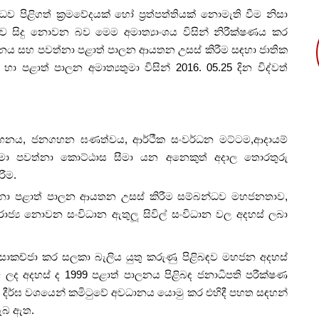
ිළිගත් ක්‍රමවේදයක් හෝ ප්‍රත්පත්තියක් නොමැති වීම නිසා
ව සිදු නොවන බව මෙම අමාත්‍යාංශය විසින් නිරීක්ෂණය කර
නය සහ පවත්නා පළාත් පාලන ආයතන උසස් කිරීම සඳහා ජාතික
ා පළාත් පාලන අමාත්‍යතුමා විසින් 2016. 05.25 දින විද්වත්
හනය, ජනගහන ඝණත්වය, ආර්ථීක සංවර්ධන මට්ටම,ආදායම්
ීමා පවත්නා කොට්ඨාස සීමා යන අනෙකුත් අදාල තොරතුරු
රීම.
නා පළාත් පාලන ආයතන උසස් කිරීම සම්බන්ධව මහජනතාව,
ජ්‍ය නොවන සංවිධාන ඇතුලූ‍ සිවිල් සංවිධාන වල අදහස් ලබා
ඳ සාකච්ජා කර සලකා බැලිය යුතු කරුණු පිළිබඳව මහජන අදහස්
 ලද අදහස් ද 1999 පළාත් පාලනය පිළිබඳ ජනාධිපති පරීක්ෂණ
ව දීර්ඝ වශයෙන් කමිටුවේ අවධානය යොමු කර එහිදී පහත සඳහන්
ැබ ඇත.