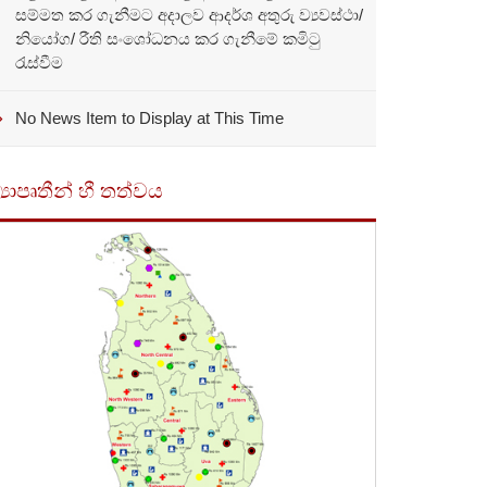
සම්මත කර ගැනීමට අදාලව ආදර්ශ අතුරු ව්‍යවස්ථා/
නියෝග/ රීති සංශෝධනය කර ගැනීමේ කමිටු
රැස්වීම
No News Item to Display at This Time
්‍යාපෘතීන් හී තත්වය