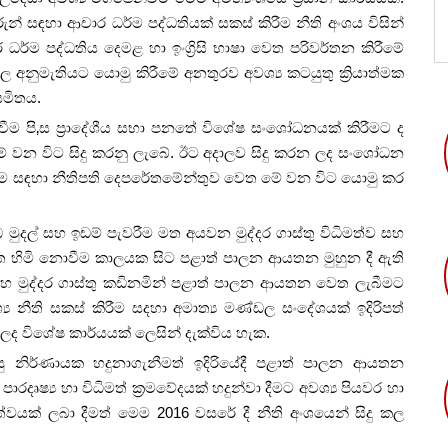
රුන් සඳහා ආචාර ධර්ම පද්ධතියක් සකස් කිරීම නීති අංශය විසින්
ධර්ම පද්ධතිය දෙමළ හා ඉංග්‍රිසි භාෂා වෙත පරිවර්තන කිරීමේ
අනුමැතියට යොමු කිරීමේ අනතුරව අවශ්‍ය කටයුතු ක්‍රියාත්මක
යමිතය.
ම පි‚ස ප්‍රාදේශීය සභා පනතේ විශේෂ සංශෝධනයක් කිරීමට ද
න් මේ වන විට සිදු කරනු ලැබේ. ඊට අදාලව සිදු කරන ලද සංශෝධන
ීම සඳහා නීතිපති දෙපරේතමේන්තුව වෙත මේ වන විට යොමු කර
මුදල් සහ ඉඩම් පැවරීම මත අයවන මුද්දර ගාස්තු විධිමත්ව සහ
 හිමි නොවීම කාලයක සිට පළාත් පාලන ආයතන මුහුන දී ඇති
් සහ මුද්දර ගාස්තු කඩිනමින් පළාත් පාලන ආයතන වෙත ලැබීමට
‍ය නීති සකස් කිරීම සදහා අමාත්‍ය මණ්ඩල සංදේශයක් ඉදිරිපත්
 ලද විශේෂ කාර්යයක් ලෙසින් දැක්විය හැක.
ු නිර්ණායක හදුනාගැනීමත් ඉදිරියේදී පළාත් පාලන ආයතන
රදෘෂ්‍ය හා විධිමත් ක්‍රමවේදයක් හදුන්වා දීමට අවශ්‍ය පියවර හා
කත්වයක් ලබා දීමත් මෙම 2016 වසරේ දී නීති අංශයෙන් සිදු කල