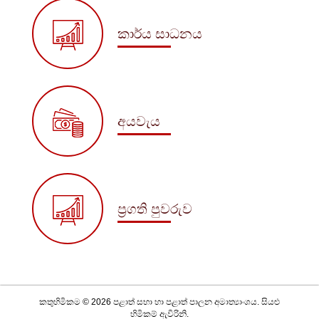
කාර්ය සාධනය
අයවැය
ප්‍රගති පුවරුව
කතුහිමිකම © 2026 පළාත් සභා හා පළාත් පාලන අමාත්‍යාංශය. සියළු
හිමිකම් ඇවිරිනි.