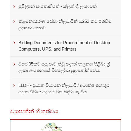
සුපිළිපන් සංස්කෘතියක් - ක්ලීන් ශ්‍රී ලංකාවක්
කළමනාකරණ සේවා නිලධාරීන් 1,252 කට පත්වීම්
ප්‍රදානය කෙරේ.
Bidding Documents for Procurement of Desktop
Computers, UPS, and Printers
වසර 05කට පසු පැවැත්වූ පළාත් පාලනය පිළිබඳ ශ්‍රී
ලංකා ආයතනයේ ඩිප්ලෝමා ප්‍රදානෝත්සවය.
LLDF - ප්‍රධාන විධායක නිලධාරී / අධ්‍යක්ෂ තනතුර
සඳහා විවෘත පදනම මත බඳවා ගැනීම
ව්‍යාපෘතීන් හී තත්වය