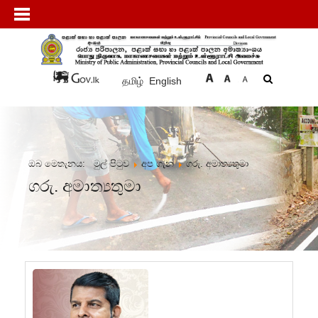
தமிழ்
English
ඔබ මෙතැනය:
මුල් පිටුව
අප ගැන
ගරු. අමාත්‍යතුමා
ගරු. අමාත්‍යතුමා