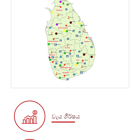
වැය ශීර්ෂය