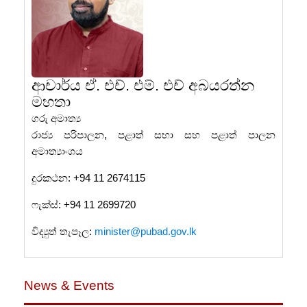
ආචාර්ය ඒ. එච්. එම්. එච් අබයරත්න
මහතා
ගරු අමාත්‍ය
රාජ්‍ය පරිපාලන, පළාත් සභා සහ පළාත් පාලන
අමාත්‍යාංශය
දුරකථන
: +94 11 2674115
ෆැක්ස්
: +94 11 2699720
විද්‍යුත් තැපෑල
:
minister@pubad.gov.lk
News & Events