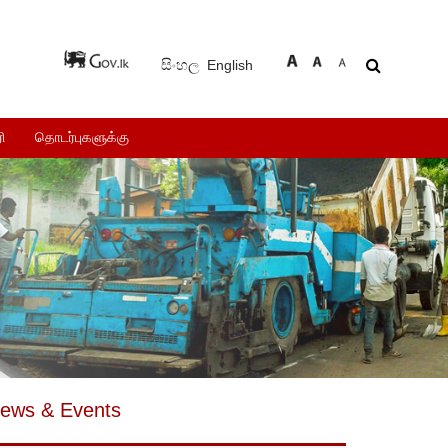
සිංහල
English
ி
தொடர்புகளுக்கு
ews & Events