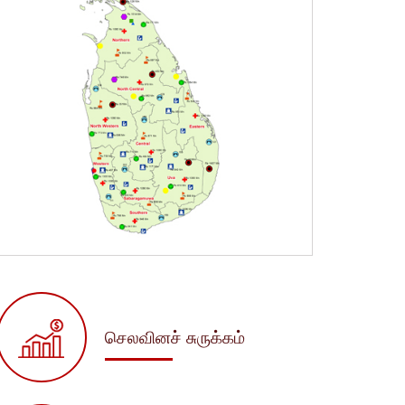
செலவினச் சுருக்கம்