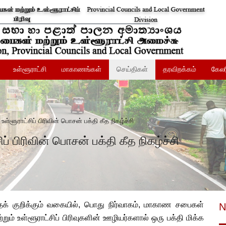
உள்ளூராட்சி
மாகாணங்கள்
செய்திகள்
தரவிறக்கம்
கேலர
்ளூராட்சிப் பிரிவின் பொசன் பக்தி கீத நிகழ்ச்சி
் பிரிவின் பொசன் பக்தி கீத நிகழ்ச்சி
குறிக்கும் வகையில், பொது நிர்வாகம், மாகாண சபைகள்
N
ும் உள்ளூராட்சிப் பிரிவுகளின் ஊழியர்களால் ஒரு பக்தி மிக்க